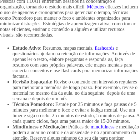
Pessoas com TDAH enfrentam desafios na concentração e
organização, tornando o estudo mais difícil.
Métodos
eficazes incluem
o uso de agendas e cronogramas para gerenciar o tempo, técnicas
como Pomodoro para manter o foco e ambientes organizados para
minimizar distrações. Estratégias de aprendizagem ativa, como tomar
notas eficientes, ensinar o conteúdo a alguém e utilizar recursos
visuais, são recomendadas.
Estudo Ativo:
Resumos, mapas mentais,
flashcards
e
questionários ajudam na retenção de informações. Ao invés de
apenas ler o texto, elabore perguntas e responda-as, faça
resumos com suas próprias palavras, crie mapas mentais para
conectar conceitos e use flashcards para memorizar informações
factuais.
Revisão Espaçada:
Revise o conteúdo em intervalos regulares
para melhorar a memória de longo prazo. Por exemplo, revise o
material no mesmo dia da aula, no dia seguinte, depois de uma
semana e depois de um mês.
Técnica Pomodoro:
Estude por 25 minutos e faça pausas de 5
minutos para melhorar o foco e evitar a fadiga mental. Use um
timer e siga o ciclo: 25 minutos de estudo, 5 minutos de pausa. A
cada quatro ciclos, faça uma pausa maior de 15-20 minutos.
Mindfulness e Meditação:
Práticas de
mindfulness
e meditação
podem ajudar no controle da ansiedade e no aprimoramento da
atenção. Reserve alguns minutos do seu dia para praticar