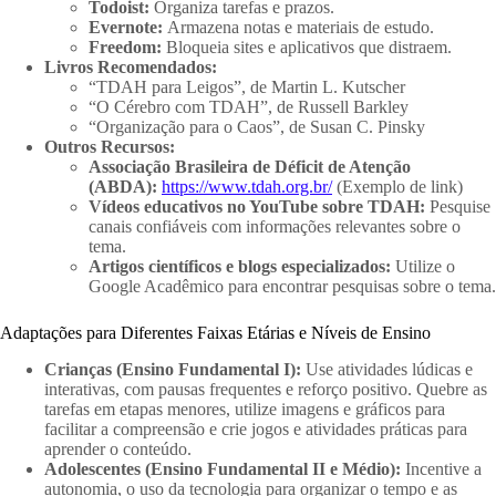
Todoist:
Organiza tarefas e prazos.
Evernote:
Armazena notas e materiais de estudo.
Freedom:
Bloqueia sites e aplicativos que distraem.
Livros Recomendados:
“TDAH para Leigos”, de Martin L. Kutscher
“O Cérebro com TDAH”, de Russell Barkley
“Organização para o Caos”, de Susan C. Pinsky
Outros Recursos:
Associação Brasileira de Déficit de Atenção
(ABDA):
https://www.tdah.org.br/
(Exemplo de link)
Vídeos educativos no YouTube sobre TDAH:
Pesquise
canais confiáveis com informações relevantes sobre o
tema.
Artigos científicos e blogs especializados:
Utilize o
Google Acadêmico para encontrar pesquisas sobre o tema.
Adaptações para Diferentes Faixas Etárias e Níveis de Ensino
Crianças (Ensino Fundamental I):
Use atividades lúdicas e
interativas, com pausas frequentes e reforço positivo. Quebre as
tarefas em etapas menores, utilize imagens e gráficos para
facilitar a compreensão e crie jogos e atividades práticas para
aprender o conteúdo.
Adolescentes (Ensino Fundamental II e Médio):
Incentive a
autonomia, o uso da tecnologia para organizar o tempo e as