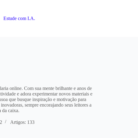
Estude com I.A.
laria online. Com sua mente brilhante e anos de
utividade e adora experimentar novos materiais e
essoa que busque inspiração e motivação para
as inovadoras, sempre encorajando seus leitores a
a da caixa.
22
Artigos: 133