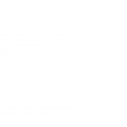
ra a melhor caneta para escrever rápido
nálises detalhadas de modelos como Uni-ball
eam RT, Pentel Energel e Zebra Sarasa Dry
n. Confira comparativos, dicas de
omia, tempo de secagem e muito mais!
Doctor Duck
6 de março de 2025
Guias
ca Pomodoro para Estudantes: Aumente sua
tividade e Foco nos Estudos