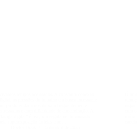
Vivemos tempos acelerados. A constante conexão
Últim
digital, as pressões do trabalho e a busca incessante
remoç
por produtividade nos deixam frequentemente
requer
estressados e com dificuldade de concentração. A
com o 
“fadiga digital” é real, um esgotamento causado
métod
pela superexposição às telas e ao…
cane
Doctor Duck
15 de abril de 2025