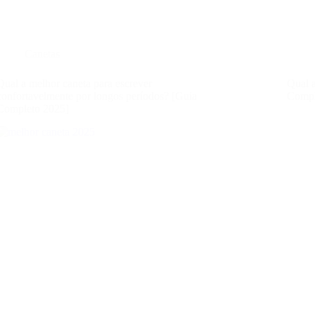
Canetas
Qual a melhor caneta para escrever
Qual 
confortavelmente por longos períodos? [Guia
Compl
Completo 2025]