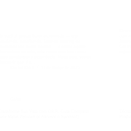
Descub
Se você já passou horas escrevendo — seja
com a
estudando, trabalhando, fazendo lettering ou
Jetstr
montando seu Bullet Journal — e sentiu aquele
Gel Pe
desconforto na mão, sabe como uma boa caneta
ergon
pode transformar a experiência. Neste post, vamos
descobrir qual é a…
Doctor Duck
11 de março de 2025
Guias
Transforme Sua Vida com OKR: Guia Completo
Técni
para Metas Pessoais (e Alcance o Sucesso!)
Produ