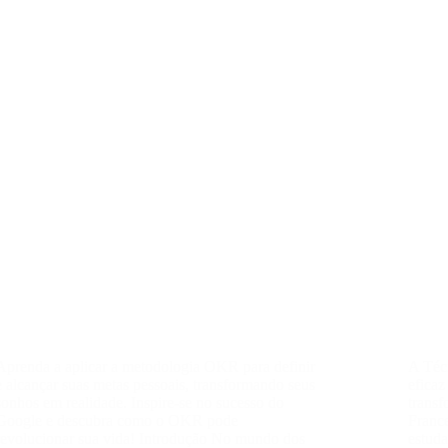
Aprenda a aplicar a metodologia OKR para definir
A Téc
e alcançar suas metas pessoais, transformando seus
efica
sonhos em realidade. Inspire-se no sucesso do
transf
Google e descubra como o OKR pode
France
revolucionar sua vida! Introdução No mundo dos
estuda