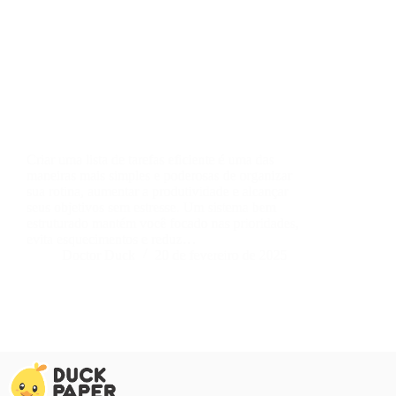
Criar uma lista de tarefas eficiente é uma das
maneiras mais simples e poderosas de organizar
sua rotina, aumentar a produtividade e alcançar
seus objetivos sem estresse. Um sistema bem
estruturado mantém você focado nas prioridades,
evita esquecimentos e reduz…
Doctor Duck
20 de fevereiro de 2025