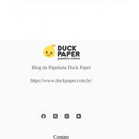
O ato de escrever com as mãos ainda é uma
habilidade importante, especialmente no processo de
aprendizado. Embora a tecnologia tenha nos
proporcionado muitas ferramentas úteis, escrever à
mão ainda tem vários benefícios para o estudo. Aqui
estão alguns motivos…
Doctor Duck
28 de dezembro de 2022
Um comentário
Blog da Papelaria Duck Paper
https://www.duckpaper.com.br/
Contato